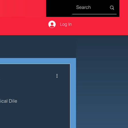
Log In
a
ical Dile